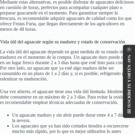
Mediante estas alternativas, es posible disfrutar de aguacates deliciosos
en cuestión de horas, perfectos para acompañar cualquier plato o
preparar guacamole en el momento. Para garantizar siempre la
frescura, es recomendable adquirir aguacates de calidad como los que
ofrece Frutas Furia, que llegan directamente de los agricultores en
menos de 48 horas.
Vida útil del aguacate según su madurez y estado de conservación
×
La vida útil del aguacate depende en gran medida de su estado de
madurez en el momento de la compra. Un aguacate duro puede durar
SUSCRÍBETE Y OBTÉN -10%
en un lugar fresco durante 2 a 3 días hasta que esté listo para consumir.
Por otro lado, un aguacate que ya esté algo maduro debe ser
consumido en un plazo de 1 a 2 días y, si es posible, refrigerado para
ralentizar su maduración.
Una vez abierto, el aguacate tiene una vida útil limitada. Idealmente,
debe consumirse en un máximo de 2 a 3 días. Para evitar la oxidación,
es recomendable emplear técnicas adecuadas de conservación.
✉️
Un aguacate maduro y sin abrir puede durar entre 4 a 7 días en
la nevera.
Los aguacates que ya han sido cortados tienden a oscurecerse
mucho más rápido, por lo que es mejor utilizarlos lo antes