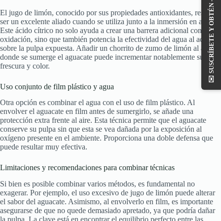
SUSCRÍBETE Y OBTÉN -10%
El jugo de limón, conocido por sus propiedades antioxidantes, resulta
ser un excelente aliado cuando se utiliza junto a la inmersión en agua.
Este ácido cítrico no solo ayuda a crear una barrera adicional contra la
oxidación, sino que también potencia la efectividad del agua al actuar
sobre la pulpa expuesta. Añadir un chorrito de zumo de limón al agua
donde se sumerge el aguacate puede incrementar notablemente su
frescura y color.
✉️
Uso conjunto de film plástico y agua
Otra opción es combinar el agua con el uso de film plástico. Al
envolver el aguacate en film antes de sumergirlo, se añade una
protección extra frente al aire. Esta técnica permite que el aguacate
conserve su pulpa sin que esta se vea dañada por la exposición al
oxígeno presente en el ambiente. Proporciona una doble defensa que
puede resultar muy efectiva.
Limitaciones y recomendaciones para combinar técnicas
Si bien es posible combinar varios métodos, es fundamental no
exagerar. Por ejemplo, el uso excesivo de jugo de limón puede alterar
el sabor del aguacate. Asimismo, al envolverlo en film, es importante
asegurarse de que no quede demasiado apretado, ya que podría dañar
la pulpa. La clave está en encontrar el equilibrio perfecto entre las