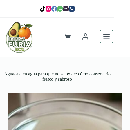
Saltar
al
contenido
Carro
de
compra
Aguacate en agua para que no se oxide: cómo conservarlo
fresco y sabroso