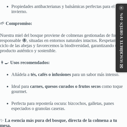
Propiedades antibacterianas y balsámicas perfectas para el
×
invierno.
SUSCRÍBETE Y OBTÉN -10%
🌱
Compromiso:
Nuestra miel del bosque proviene de colmenas gestionadas de forma
responsable 🐝, situadas en entornos naturales intactos. Respetamos el
ciclo de las abejas y favorecemos la biodiversidad, garantizando un
producto auténtico y sostenible.
👨‍🍳
Usos recomendados:
✉️
Añádela a
tés, cafés o infusiones
para un sabor más intenso.
Ideal para
carnes, quesos curados o frutos secos
como toque
gourmet.
Perfecta para repostería oscura: bizcochos, galletas, panes
especiados o granolas caseras.
✨
La esencia más pura del bosque, directa de la colmena a tu
mesa.