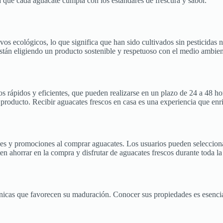
 que cada aguacate cumpla con los estándares de frescura y sabor.
os ecológicos, lo que significa que han sido cultivados sin pesticidas 
stán eligiendo un producto sostenible y respetuoso con el medio ambien
 rápidos y eficientes, que pueden realizarse en un plazo de 24 a 48 hora
 producto. Recibir aguacates frescos en casa es una experiencia que enri
es y promociones al comprar aguacates. Los usuarios pueden selecciona
n ahorrar en la compra y disfrutar de aguacates frescos durante toda l
nicas que favorecen su maduración. Conocer sus propiedades es esencial