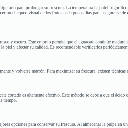
gerarlo para prolongar su frescura. La temperatura baja del frigorífico
cer un chequeo visual de los frutos cada pocos días para asegurarse de
esco y oscuro. Este entorno permite que el aguacate continúe madurand
r la piel y afectar su calidad. Es recomendable verificarlos periódicam
amente y volverse marrón. Para maximizar su frescura, existen técnicas
ate cortado es altamente efectivo. Este método se debe a que el ácido c
ás tiempo.
ejores opciones para conservar su frescura. Al almacenar la pulpa en un 