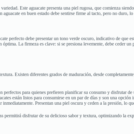
ta variedad. Este aguacate presenta una piel rugosa, que comienza siend
 aguacate en buen estado debe sentirse firme al tacto, pero no duro, lo 
acate perfecto debe presentar un tono verde oscuro, indicativo de que est
ptima. La firmeza es clave: si se presiona levemente, debe ceder un poc
y textura. Existen diferentes grados de maduración, desde completamente
on perfectos para quienes prefieren planificar su consumo y disfrutar de
uacates están listos para consumirse en un par de días y son una opción
utar inmediatamente. Presentan una piel oscura y ceden a la presión, lo q
ermitirá disfrutar de su delicioso sabor y textura, optimizando la expe