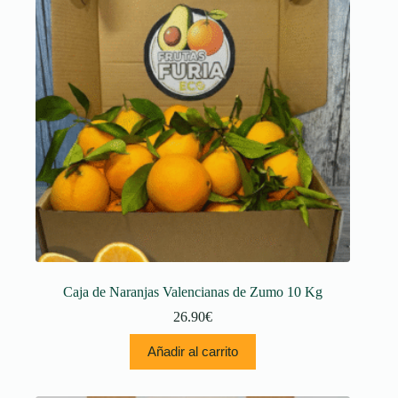
se
pueden
elegir
en
la
página
de
producto
Caja de Naranjas Valencianas de Zumo 10 Kg
26.90
€
Añadir al carrito