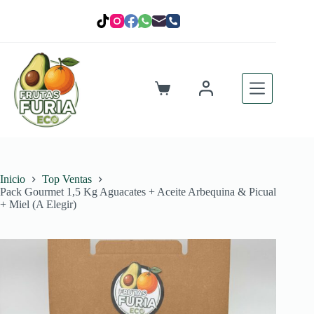
Saltar
al
contenido
Carro
de
compra
Inicio
Top Ventas
Pack Gourmet 1,5 Kg Aguacates + Aceite Arbequina & Picual
+ Miel (A Elegir)