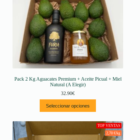
Pack 2 Kg Aguacates Premium + Aceite Picual + Miel
Natural (A Elegir)
32.90
€
Este
Seleccionar opciones
producto
tiene
múltiples
variantes.
TOP VENTAS
Las
2,70 €/kg
opciones