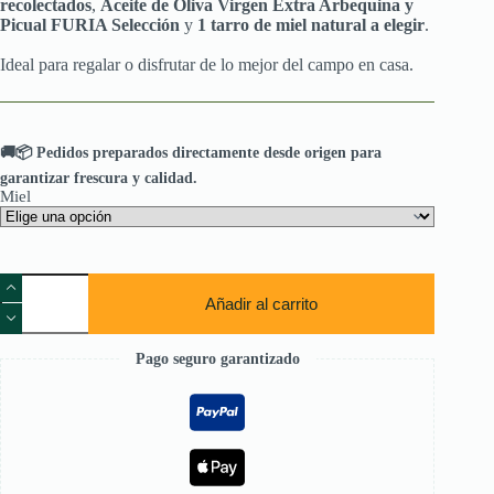
recolectados
,
Aceite de Oliva Virgen Extra Arbequina y
Picual FURIA Selección
y
1 tarro de miel natural a elegir
.
Ideal para regalar o disfrutar de lo mejor del campo en casa.
🚚📦 Pedidos preparados directamente desde origen para
garantizar frescura y calidad.
Miel
Pack
Gourmet
Añadir al carrito
1,5
Kg
Aguacates
Pago seguro garantizado
+
Aceite
Arbequina
&
Picual
+
Miel