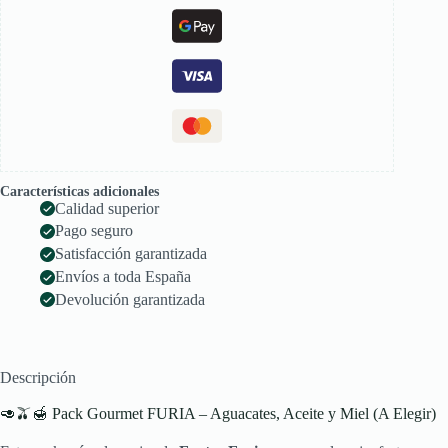
(A
Elegir)
cantidad
Características adicionales
Calidad superior
Pago seguro
Satisfacción garantizada
Envíos a toda España
Devolución garantizada
Descripción
🥑🫒🍯 Pack Gourmet FURIA – Aguacates, Aceite y Miel (A Elegir)