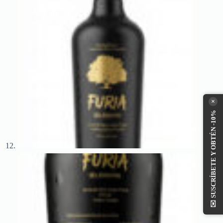
×
SUSCRÍBETE Y OBTÉN -10%
✉️