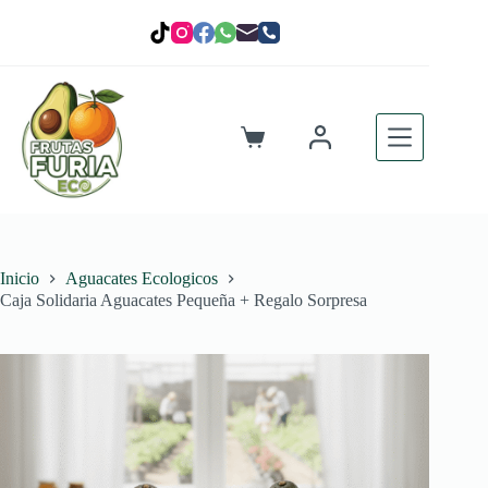
Saltar
al
contenido
Carro
de
compra
Inicio
Aguacates Ecologicos
Caja Solidaria Aguacates Pequeña + Regalo Sorpresa