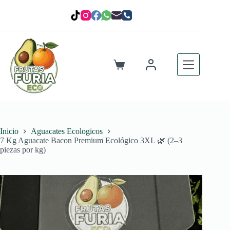
Saltar
al
contenido
Carro
de
compra
Inicio
Aguacates Ecologicos
7 Kg Aguacate Bacon Premium Ecológico 3XL 🌿 (2–3
piezas por kg)