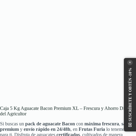
×
SUSCRÍBETE Y OBTÉN -10%
Caja 5 Kg Aguacate Bacon Premium XL – Frescura y Ahorro Directo
del Agricultor
Si buscas un
pack de aguacate Bacon
con
máxima frescura
,
sabor
✉️
premium
y
envío rápido en 24/48h
, en
Frutas Furia
lo tenemos listo
para ti. Disfruta de aguacates
certificados
, cultivados de manera