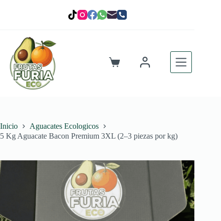
Saltar
al
contenido
Carro
de
compra
Inicio
Aguacates Ecologicos
5 Kg Aguacate Bacon Premium 3XL (2–3 piezas por kg)