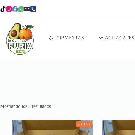
Saltar
al
contenido
Inicio
🥇 TOP VENTAS
🥑 AGUACATES
Mostrando los 3 resultados
3,60 €/kg