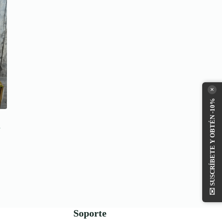
×
SUSCRÍBETE Y OBTÉN -10%
a
✉️
Soporte