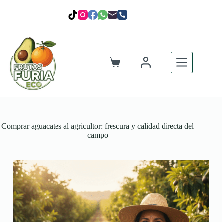
Saltar
al
contenido
Carro
de
compra
Comprar aguacates al agricultor: frescura y calidad directa del
campo